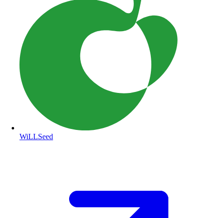
WiLLSeed