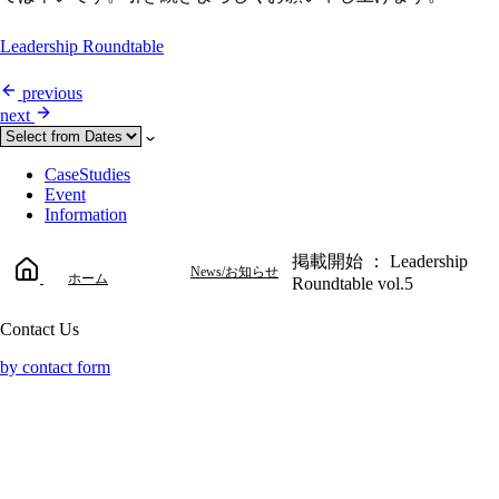
Leadership Roundtable
previous
next
CaseStudies
Event
Information
掲載開始 ： Leadership
News/お知らせ
ホーム
Roundtable vol.5
Contact Us
by contact form