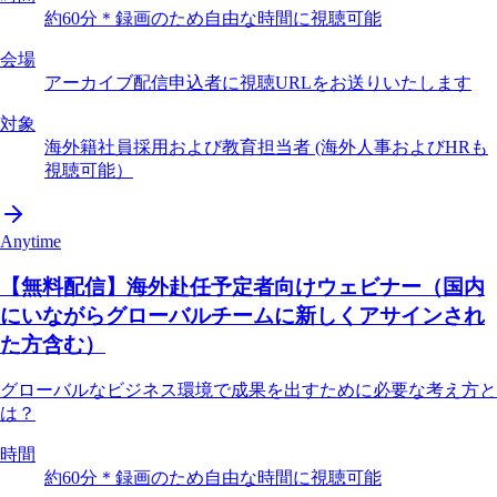
約60分＊録画のため自由な時間に視聴可能
会場
アーカイブ配信
申込者に視聴URLをお送りいたします
対象
海外籍社員採用および教育担当者 (海外人事およびHRも
視聴可能）
Anytime
【無料配信】海外赴任予定者向けウェビナー（国内
にいながらグローバルチームに新しくアサインされ
た方含む）
グローバルなビジネス環境で成果を出すために必要な考え方と
は？
時間
約60分＊録画のため自由な時間に視聴可能