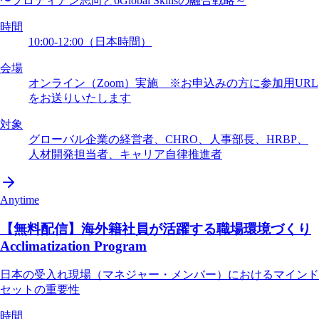
〜プロティアン志向と6Global Skillsの融合戦略～
時間
10:00-12:00（日本時間）
会場
オンライン（Zoom）実施 ※お申込みの方に参加用URL
をお送りいたします
対象
グローバル企業の経営者、CHRO、人事部長、HRBP、
人材開発担当者、キャリア自律推進者
Anytime
【無料配信】海外籍社員が活躍する職場環境づくり
Acclimatization Program
日本の受入れ現場（マネジャー・メンバー）におけるマインド
セットの重要性
時間