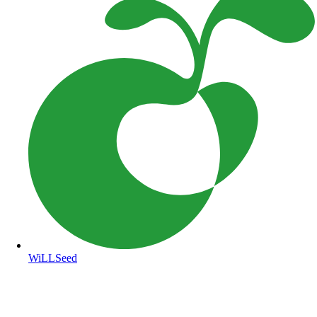
WiLLSeed