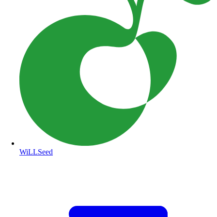
WiLLSeed