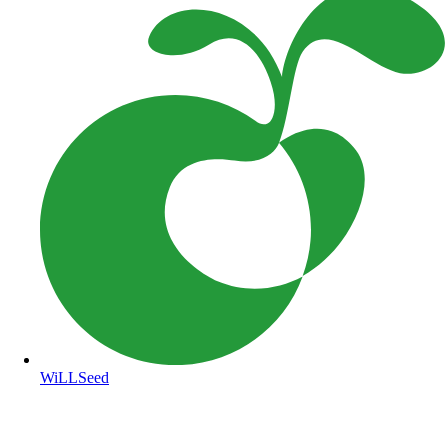
WiLLSeed