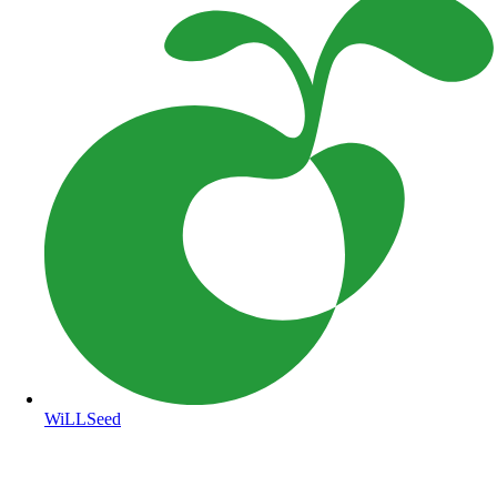
WiLLSeed