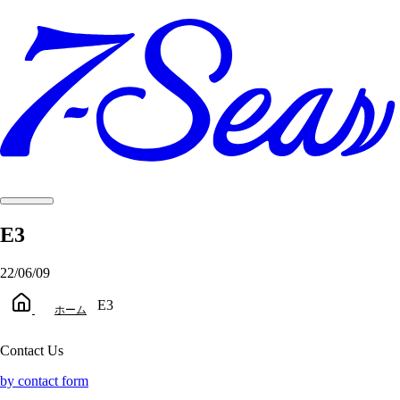
E3
22/06/09
E3
ホーム
Contact Us
by contact form