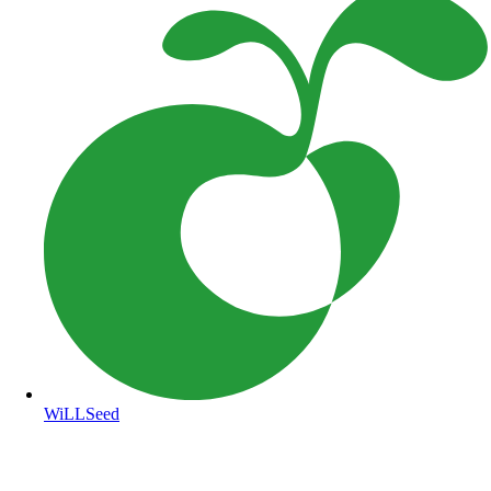
WiLLSeed