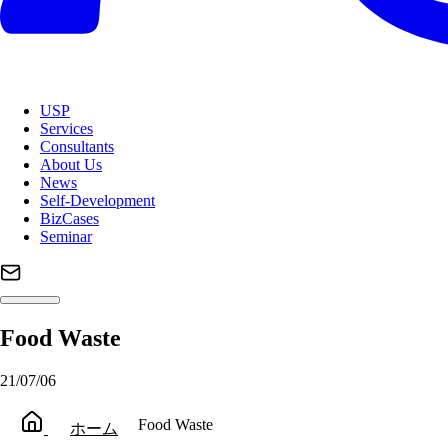
USP
Services
Consultants
About Us
News
Self-Development
BizCases
Seminar
Food Waste
21/07/06
Food Waste
ホーム