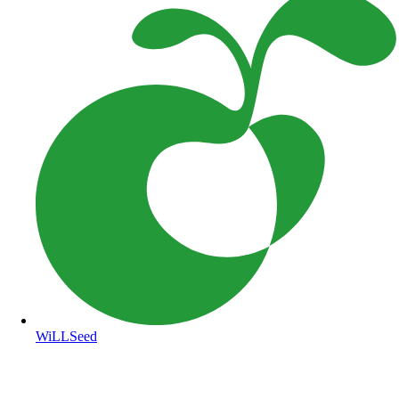
WiLLSeed