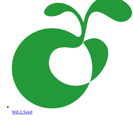
WiLLSeed