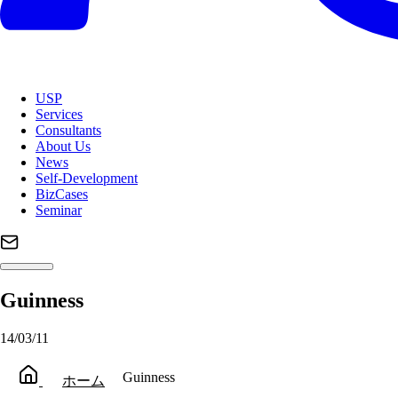
USP
Services
Consultants
About Us
News
Self-Development
BizCases
Seminar
Guinness
14/03/11
Guinness
ホーム