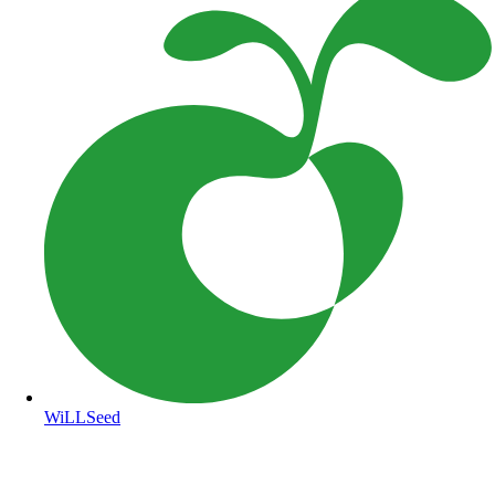
WiLLSeed