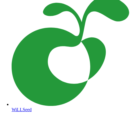
WiLLSeed