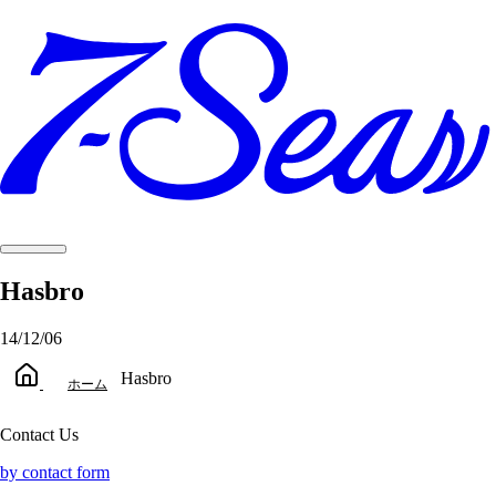
Hasbro
14/12/06
Hasbro
ホーム
Contact Us
by contact form