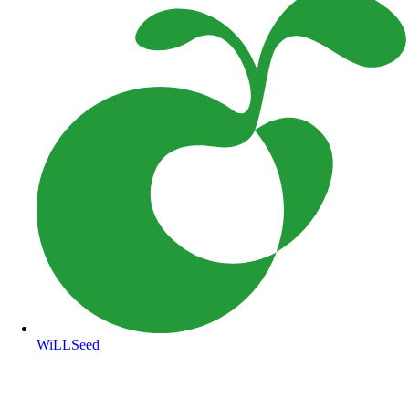
WiLLSeed