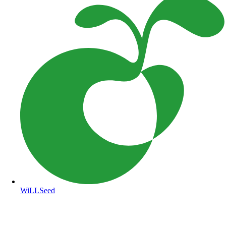
WiLLSeed