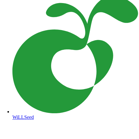
WiLLSeed