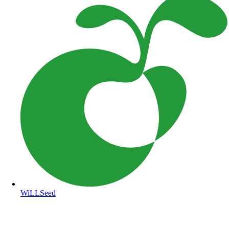
WiLLSeed