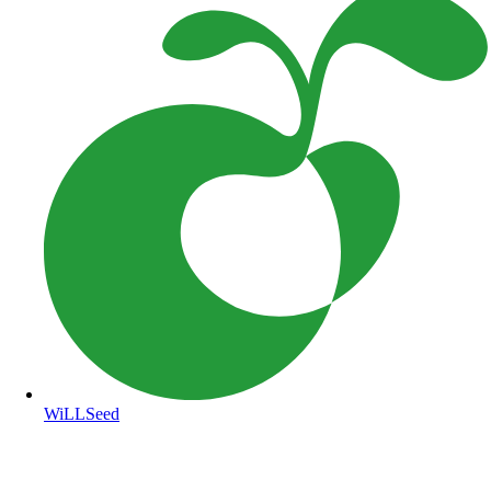
WiLLSeed