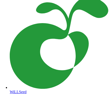
WiLLSeed