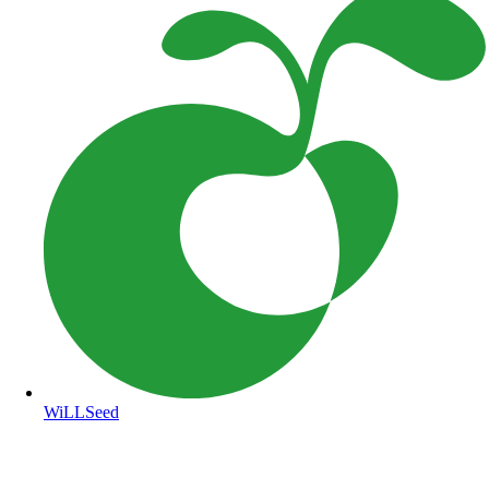
WiLLSeed