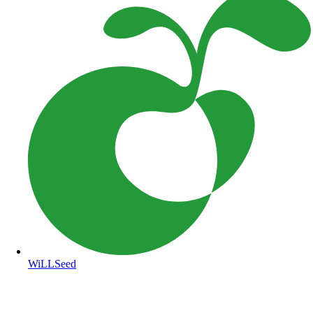
WiLLSeed