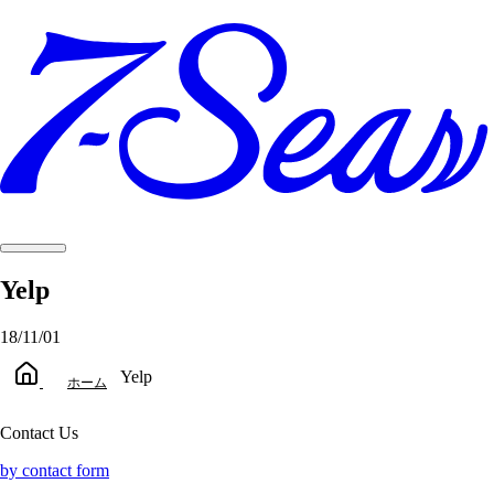
Yelp
18/11/01
Yelp
ホーム
Contact Us
by contact form