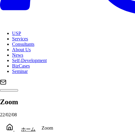
USP
Services
Consultants
About Us
News
Self-Development
BizCases
Seminar
Zoom
22/02/08
Zoom
ホーム