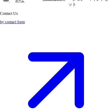
ホーム
ット
Contact Us
by contact form