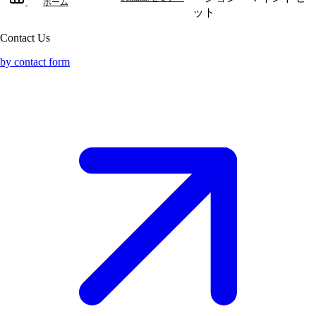
ホーム
ット
Contact Us
by contact form