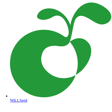
WiLLSeed