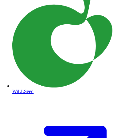
WiLLSeed