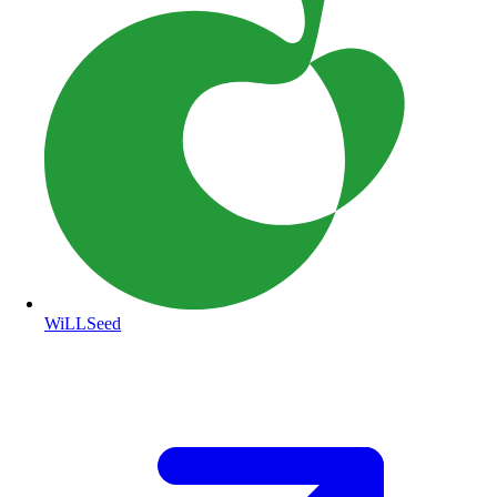
WiLLSeed