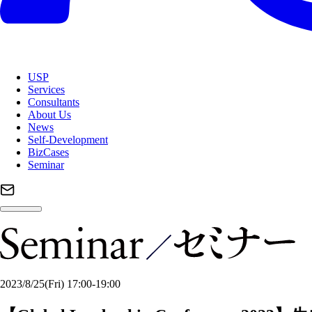
USP
Services
Consultants
About Us
News
Self-Development
BizCases
Seminar
2023/8/25
(Fri)
17:00-19:00