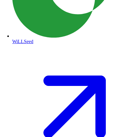
WiLLSeed