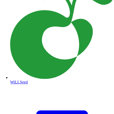
WiLLSeed