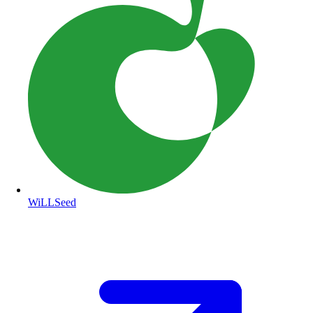
WiLLSeed