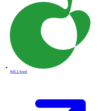
WiLLSeed