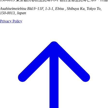
Asahiseimeiebisu Bld.9･11F, 1-3-1, Ebisu , Shibuya Ku, Tokyo To,
150-0013, Japan
Privacy Policy