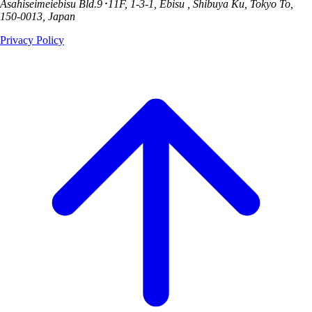
Asahiseimeiebisu Bld.9･11F, 1-3-1, Ebisu , Shibuya Ku, Tokyo To,
150-0013, Japan
Privacy Policy