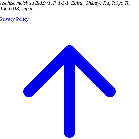
Asahiseimeiebisu Bld.9･11F, 1-3-1, Ebisu , Shibuya Ku, Tokyo To,
150-0013, Japan
Privacy Policy