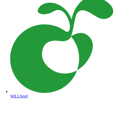
WiLLSeed