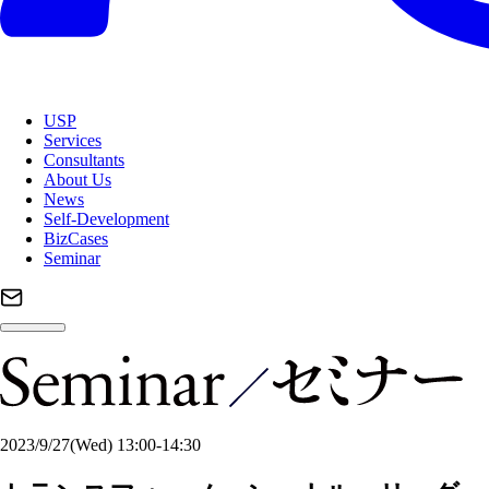
USP
Services
Consultants
About Us
News
Self-Development
BizCases
Seminar
2023/9/27
(Wed)
13:00-14:30