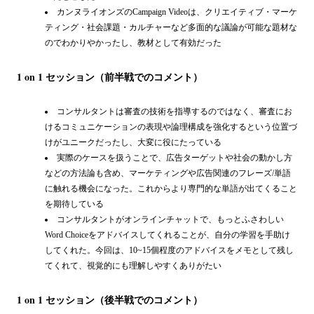
カンヌライオンズのCampaign Videoは、クリエイティブ・マーケ
ティング・社会課題・カルチャーなど多面的な議論が可能な題材な
のでわかりやかったし、教材として有効だった
1 on 1 セッション（前半戦でのコメント）
コンサルタントは審査の技術を指導するのではなく、審査にお
けるコミュニケーションの表現や論理構成を強化するという位置づ
けがユニークだったし、大変に役にたっている
実際のケースを扱うことで、広告ターゲットや社会の動かし方
などの方法論も含め、マーケティングや広告関連のフレーズ/単語
に触れる機会になった。これからより専門的な単語が出てくること
を期待している
コンサルタントがオンラインチャットで、もっとふさわしい
Word Choiceをアドバイスしてくれることが、自分の学習を手助け
してくれた。今回は、10~15個程度のアドバイスをメモとして残し
てくれて、視覚的にも理解しやすくありがたい
1 on 1 セッション（後半戦でのコメント）