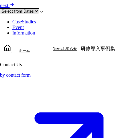
next
CaseStudies
Event
Information
研修導入事例集
News/お知らせ
ホーム
Contact Us
by contact form