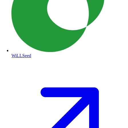
WiLLSeed