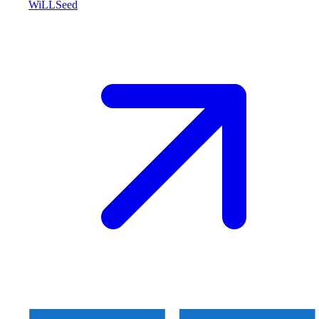
WiLLSeed