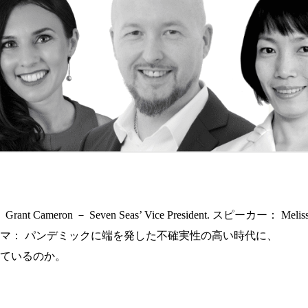
～
ven Seas’ Vice President. スピーカー： Melissa Gee Kee – U
oft HR Manager テーマ： パンデミックに端を発した不確実性の高い時代に、
ているのか。