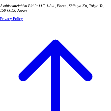
Asahiseimeiebisu Bld.9･11F, 1-3-1, Ebisu , Shibuya Ku, Tokyo To,
150-0013, Japan
Privacy Policy