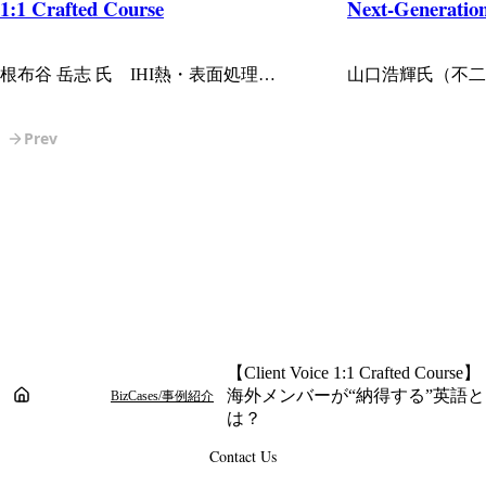
1:1 Crafted Course
Next-Generation
Program
根布谷 岳志 氏 IHI熱・表面処理
山口浩輝氏（不二
SBU（IHI CORPORATION Heat
発本部 グローバ
Treatment and Surface Engineering Business
部門）
Prev
Unit）
【Client Voice 1:1 Crafted Course】
ホーム
海外メンバーが“納得する”英語と
BizCases/事例紹介
は？
Contact Us