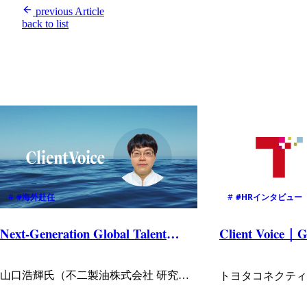
previous Article
back to list
#
#海外赴任
#
#HRインタビュー
Next-Generation Global Talent
Client Voice｜G
Program
boarding
山口浩輝氏（不二製油株式会社 研究開
トヨタコネクティ
発本部 グローバル市場ソリューション
事部