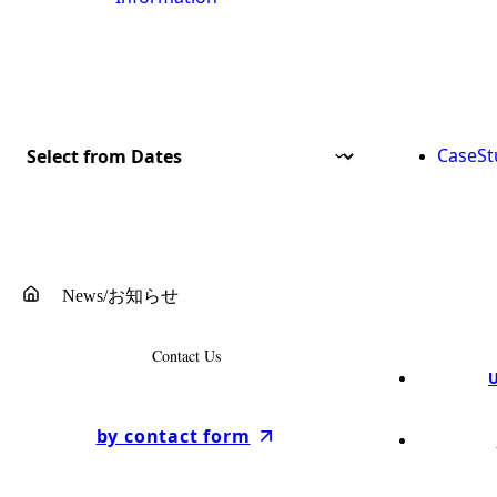
CaseSt
ホーム
News/お知らせ
Contact Us
by contact form