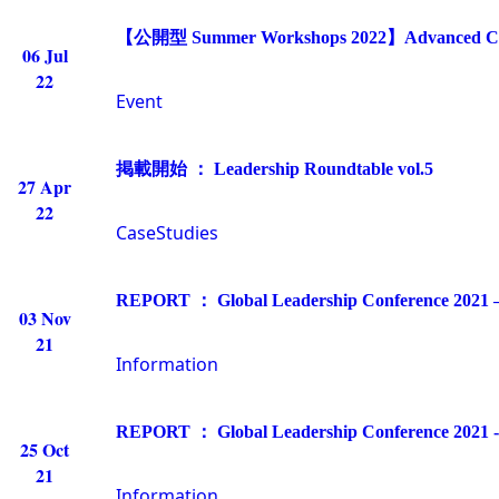
【公開型 Summer Workshops 2022】Adv
06 Jul
22
Event
掲載開始 ： Leadership Roundtable vol.5
27 Apr
22
CaseStudies
REPORT ： Global Leadership Conference 2021 –
03 Nov
21
Information
REPORT ： Global Leadership Conference 2021 ‐
25 Oct
21
Information